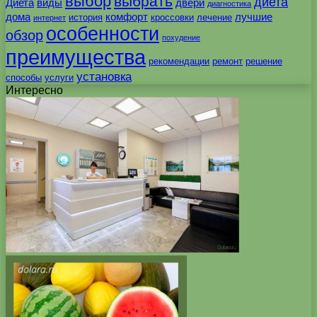
выбор
выбрать
диета
Диета
виды
двери
диагностика
дома
комфорт
лучшие
история
кроссовки
лечение
интернет
особенности
обзор
похудение
преимущества
рекомендации
ремонт
решение
установка
способы
услуги
Интересно