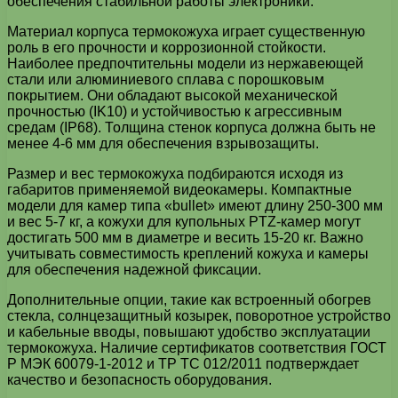
обеспечения стабильной работы электроники.
Материал корпуса термокожуха играет существенную
роль в его прочности и коррозионной стойкости.
Наиболее предпочтительны модели из нержавеющей
стали или алюминиевого сплава с порошковым
покрытием. Они обладают высокой механической
прочностью (IK10) и устойчивостью к агрессивным
средам (IP68). Толщина стенок корпуса должна быть не
менее 4-6 мм для обеспечения взрывозащиты.
Размер и вес термокожуха подбираются исходя из
габаритов применяемой видеокамеры. Компактные
модели для камер типа «bullet» имеют длину 250-300 мм
и вес 5-7 кг, а кожухи для купольных PTZ-камер могут
достигать 500 мм в диаметре и весить 15-20 кг. Важно
учитывать совместимость креплений кожуха и камеры
для обеспечения надежной фиксации.
Дополнительные опции, такие как встроенный обогрев
стекла, солнцезащитный козырек, поворотное устройство
и кабельные вводы, повышают удобство эксплуатации
термокожуха. Наличие сертификатов соответствия ГОСТ
Р МЭК 60079-1-2012 и ТР ТС 012/2011 подтверждает
качество и безопасность оборудования.