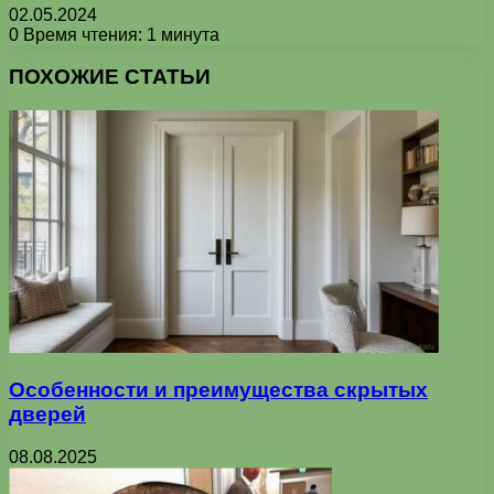
02.05.2024
0
Время чтения: 1 минута
Facebook
X
Pinterest
Вконтакте
Одноклассники
Messenger
Messenger
WhatsApp
Telegram
Viber
Печатать
ПОХОЖИЕ СТАТЬИ
Особенности и преимущества скрытых
дверей
08.08.2025