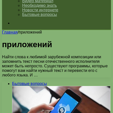
Видео материал
Необходимо знать
Новости интернете
Бытовые вопросы
Искать
Главная
/
приложений
приложений
Найти слова к любимой зарубежной композиции или
запомнить текст песни отечественного исполнителя
может быть непросто. Существуют программы, которые
помогут вам найти нужный текст и перевести его с
любого языка. И …
Бытовые вопросы