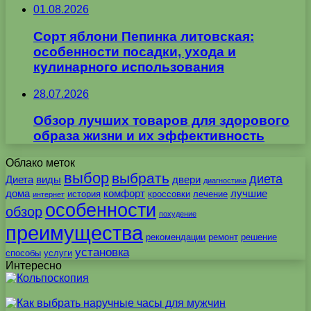
01.08.2026
Сорт яблони Пепинка литовская:
особенности посадки, ухода и
кулинарного использования
28.07.2026
Обзор лучших товаров для здорового
образа жизни и их эффективность
Облако меток
выбор
выбрать
диета
Диета
виды
двери
диагностика
дома
комфорт
лучшие
история
кроссовки
лечение
интернет
особенности
обзор
похудение
преимущества
рекомендации
ремонт
решение
установка
способы
услуги
Интересно