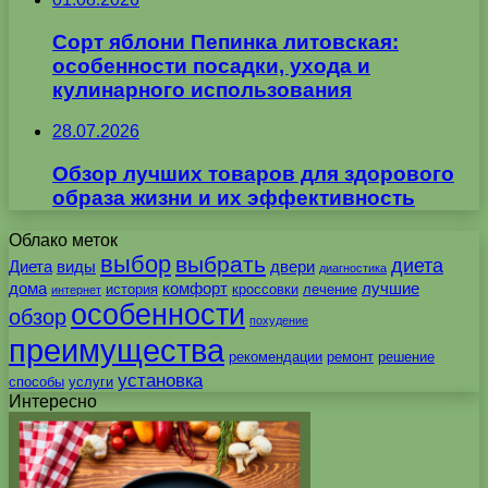
Сорт яблони Пепинка литовская:
особенности посадки, ухода и
кулинарного использования
28.07.2026
Обзор лучших товаров для здорового
образа жизни и их эффективность
Облако меток
выбор
выбрать
диета
Диета
виды
двери
диагностика
дома
комфорт
лучшие
история
кроссовки
лечение
интернет
особенности
обзор
похудение
преимущества
рекомендации
ремонт
решение
установка
способы
услуги
Интересно