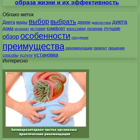
образа жизни и их эффективность
Облако меток
выбор
выбрать
диета
Диета
виды
двери
диагностика
дома
комфорт
лучшие
история
кроссовки
лечение
интернет
особенности
обзор
похудение
преимущества
рекомендации
ремонт
решение
установка
способы
услуги
Интересно