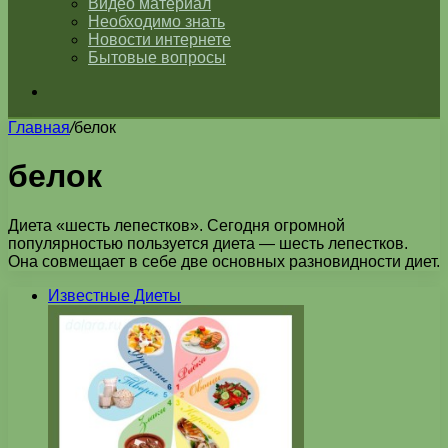
Видео материал
Необходимо знать
Новости интернете
Бытовые вопросы
Искать
Главная
/
белок
белок
Диета «шесть лепестков». Сегодня огромной
популярностью пользуется диета — шесть лепестков.
Она совмещает в себе две основных разновидности диет.
Известные Диеты