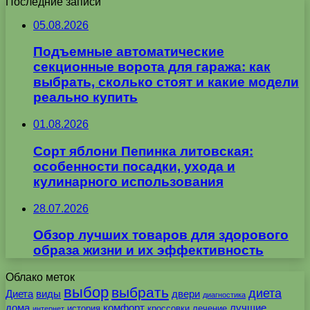
Последние записи
05.08.2026
Подъемные автоматические
секционные ворота для гаража: как
выбрать, сколько стоят и какие модели
реально купить
01.08.2026
Сорт яблони Пепинка литовская:
особенности посадки, ухода и
кулинарного использования
28.07.2026
Обзор лучших товаров для здорового
образа жизни и их эффективность
Облако меток
выбор
выбрать
диета
Диета
виды
двери
диагностика
дома
комфорт
лучшие
история
кроссовки
лечение
интернет