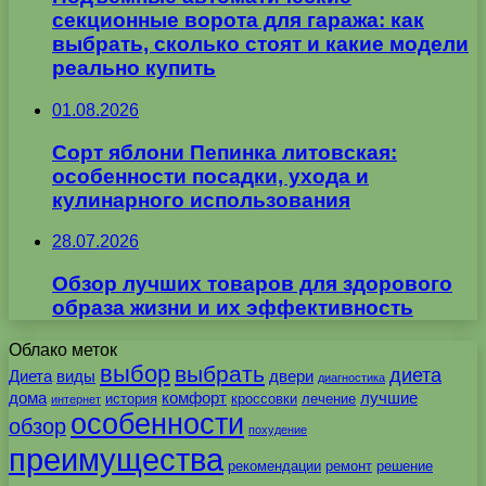
секционные ворота для гаража: как
выбрать, сколько стоят и какие модели
реально купить
01.08.2026
Сорт яблони Пепинка литовская:
особенности посадки, ухода и
кулинарного использования
28.07.2026
Обзор лучших товаров для здорового
образа жизни и их эффективность
Облако меток
выбор
выбрать
диета
Диета
виды
двери
диагностика
дома
комфорт
лучшие
история
кроссовки
лечение
интернет
особенности
обзор
похудение
преимущества
рекомендации
ремонт
решение