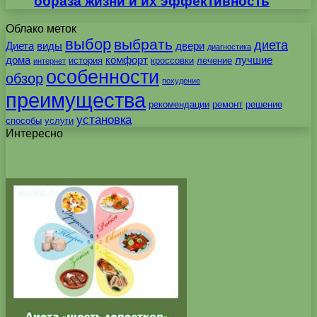
образа жизни и их эффективность
Облако меток
выбор
выбрать
диета
Диета
виды
двери
диагностика
дома
комфорт
лучшие
история
кроссовки
лечение
интернет
особенности
обзор
похудение
преимущества
рекомендации
ремонт
решение
установка
способы
услуги
Интересно