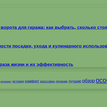
орота для гаража: как выбрать, сколько стоя
ности посадки, ухода и кулинарного использо
раза жизни и их эффективность
осо
обзор
комфорт
лучшие
история
кроссовки
лечение
интернет