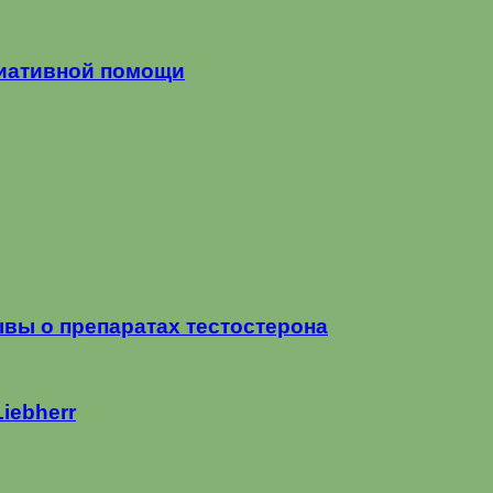
лиативной помощи
зывы о препаратах тестостерона
iebherr