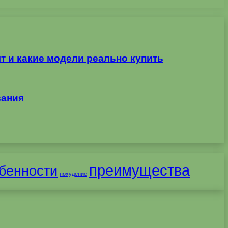
т и какие модели реально купить
вания
преимущества
бенности
похудение