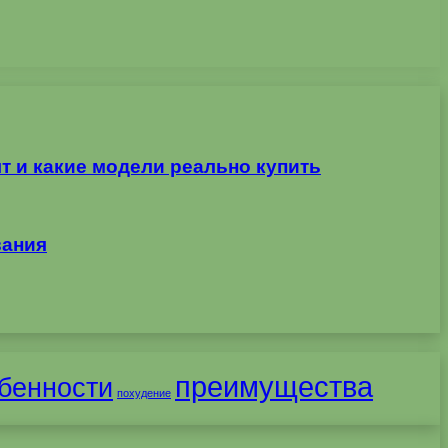
т и какие модели реально купить
вания
преимущества
бенности
похудение