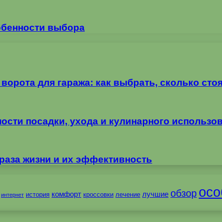
обенности выбора
орота для гаража: как выбрать, сколько стоя
ности посадки, ухода и кулинарного использо
раза жизни и их эффективность
осо
обзор
комфорт
лучшие
история
кроссовки
лечение
интернет