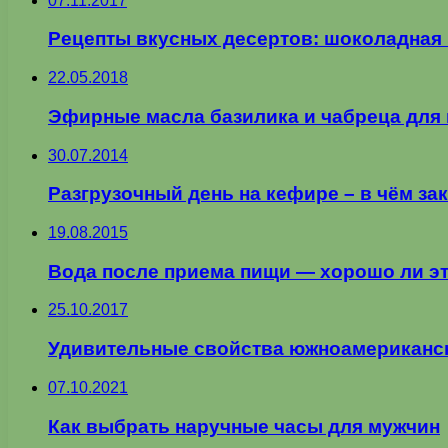
07.11.2017
Рецепты вкусных десертов: шоколадная 
22.05.2018
Эфирные масла базилика и чабреца для 
30.07.2014
Разгрузочный день на кефире – в чём за
19.08.2015
Вода после приема пищи — хорошо ли э
25.10.2017
Удивительные свойства южноамериканск
07.10.2021
Как выбрать наручные часы для мужчин