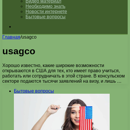
Видео материал
Необходимо знать
Новости интернете
Бытовые вопросы
Искать
Главная
/
usagco
usagco
Хорошо известно, какие широкие возможности
открываются в США для тех, кто имеет право учиться,
работать или сотрудничать в этой стране. В консульском
секторе подаются тысячи заявлений на визу, и лишь …
Бытовые вопросы