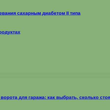
евания сахарным диабетом II типа
родуктах
орота для гаража: как выбрать, сколько стоя