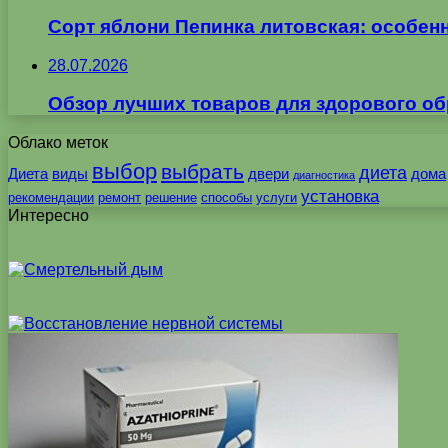
Сорт яблони Пепинка литовская: особен
28.07.2026
Обзор лучших товаров для здорового об
Облако меток
выбор
выбрать
диета
Диета
виды
двери
дома
диагностика
установка
рекомендации
ремонт
решение
способы
услуги
Интересно