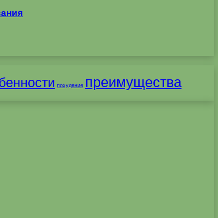
вания
преимущества
бенности
похудение