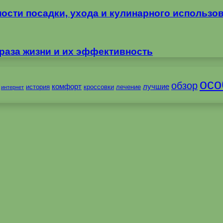
ности посадки, ухода и кулинарного использо
раза жизни и их эффективность
осо
обзор
комфорт
лучшие
история
кроссовки
лечение
интернет