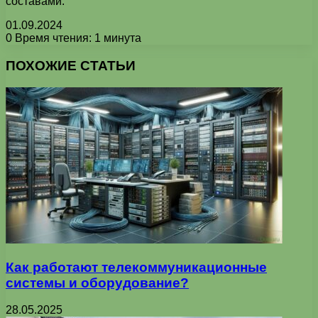
составами.
01.09.2024
0
Время чтения: 1 минута
Facebook
X
Pinterest
Вконтакте
Одноклассники
Messenger
Messenger
WhatsApp
Telegram
Viber
Печатать
ПОХОЖИЕ СТАТЬИ
Как работают телекоммуникационные
системы и оборудование?
28.05.2025