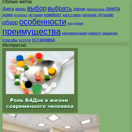
Облако меток
выбор
выбрать
диета
Диета
виды
двери
диагностика
дома
комфорт
лучшие
история
кроссовки
лечение
интернет
особенности
обзор
похудение
преимущества
рекомендации
ремонт
решение
установка
способы
услуги
Интересно