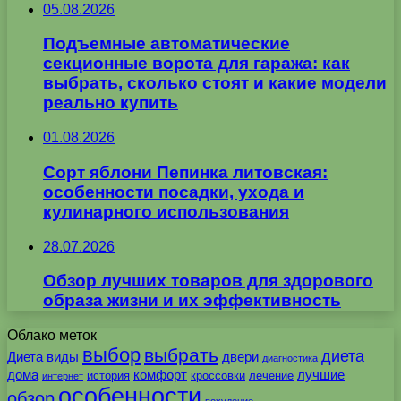
05.08.2026
Подъемные автоматические
секционные ворота для гаража: как
выбрать, сколько стоят и какие модели
реально купить
01.08.2026
Сорт яблони Пепинка литовская:
особенности посадки, ухода и
кулинарного использования
28.07.2026
Обзор лучших товаров для здорового
образа жизни и их эффективность
Облако меток
выбор
выбрать
диета
Диета
виды
двери
диагностика
дома
комфорт
лучшие
история
кроссовки
лечение
интернет
особенности
обзор